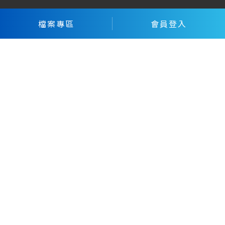
T
06-201-3233
檔案專區
會員登入
F
06-201-3533
台南市永康區永科三路99號1-1室（永康科技園
區）
機器人技術諮詢専線
T
04-2461-0053
關於我們
最新消息
產品與解決方案
技術服務