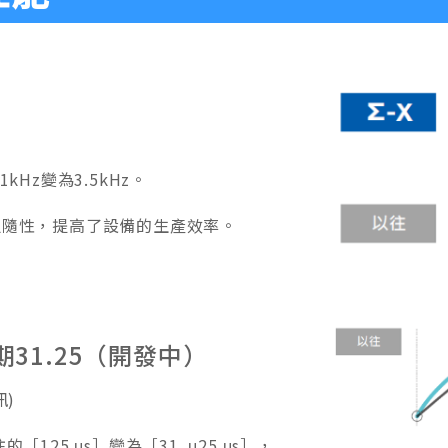
kHz變為3.5kHz。
追隨性，提高了設備的生產效率。
31.25（開發中）
訊)
125 μs］變為［31. μ25 μs］，