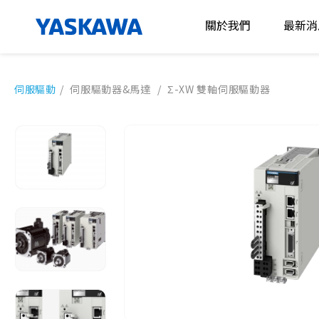
關於我們
最新消
日本安川電機
公司資
伺服驅動
/
伺服驅動器&馬達
/
Σ-XW 雙軸伺服驅動器
介紹
展覽公
台灣安川電機
介紹
所有訊
2025年願景
人力資源