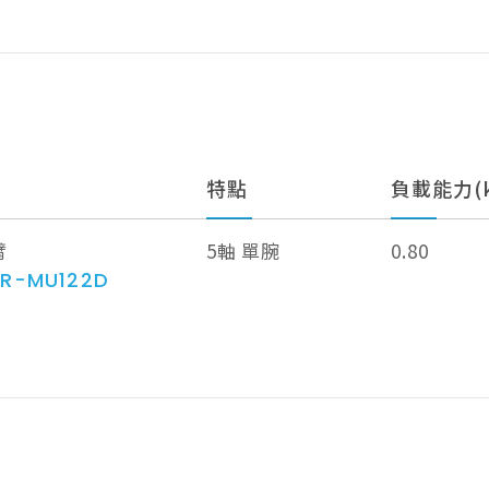
特點
負載能力(k
臂
5軸 單腕
0.80
AR-MU122D