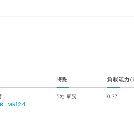
特點
負載能力(k
臂
5軸 單腕
0.37
AR-MR124