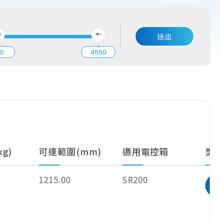
送出
00
4550
g)
可達範圍(mm)
適用電控箱
型
1215.00
SR200