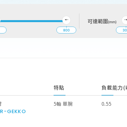
可達範圍
(mm)
7
800
3
特點
負載能力(k
臂
5軸 單腕
0.55
AR-GEKKO