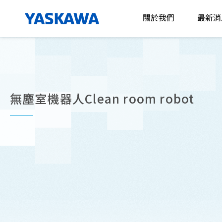
關於我們
最新消
日本安川電機
公司資
介紹
展覽公
台灣安川電機
無塵室機器人Clean room robot
介紹
所有訊
2025年願景
人力資源