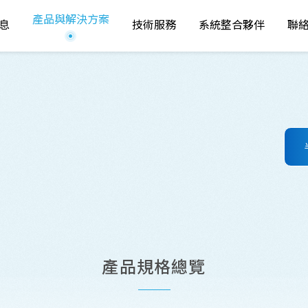
產品與解決方案
息
技術服務
系統整合夥伴
聯
訊
3
台中技術服務
聯
i
-Mechatronics
中心
告
運動控制與伺服驅
運動控制與驅
動
動器
息
變頻器
變頻器
自動化機器人
機器人自動化
常見問題
產品規格總覽