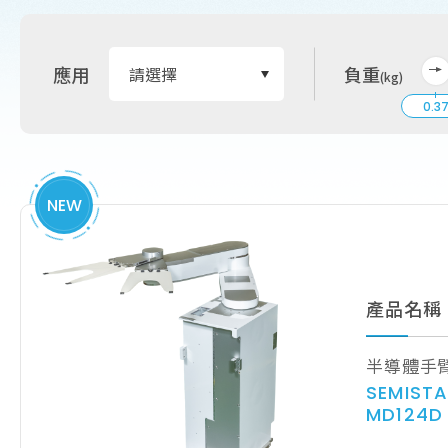
應用
負重
(kg)
0.3
NEW
產品名稱
半導體手
SEMIST
MD124D